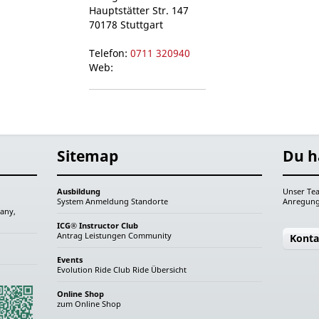
Hauptstätter Str. 147
70178 Stuttgart
Telefon:
0711 320940
Web:
Sitemap
Du h
Ausbildung
Unser Tea
System
Anmeldung
Standorte
Anregung
any,
ICG® Instructor Club
Antrag
Leistungen
Community
Konta
Events
Evolution Ride
Club Ride
Übersicht
Online Shop
zum Online Shop