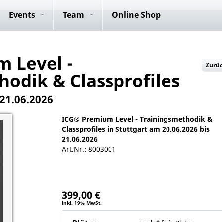
ide
Anmeldung
Club Rides
Konzepte
ICG® Master
Vorteile
Anmeldung
Team Rides
Team Rid
P
Events
Team
Online Shop
Trainer
 Level -
Zurü
odik & Classprofiles
 21.06.2026
ICG® Premium Level - Trainingsmethodik &
Classprofiles in Stuttgart am 20.06.2026 bis
21.06.2026
Art.Nr.: 8003001
399,00 €
inkl. 19% MwSt.